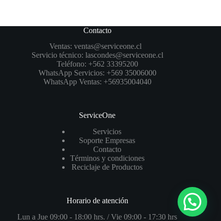
Contacto
Ventas:
ventas@serviceone.cl
Servicio técnico:
lascondes@serviceone.cl
Teléfono:
+562 33395200
WhatsApp Servicios:
+569 35006000
WhatsApp Ventas:
+56935004040
ServiceOne
Servicios
Soporte Empresas
Contacto
Términos y condiciones
Reciclaje de Productos
Horario de atención
Lun a Jue 09:00 - 18:00 hrs. / Vie 09:00 - 17:30 hrs