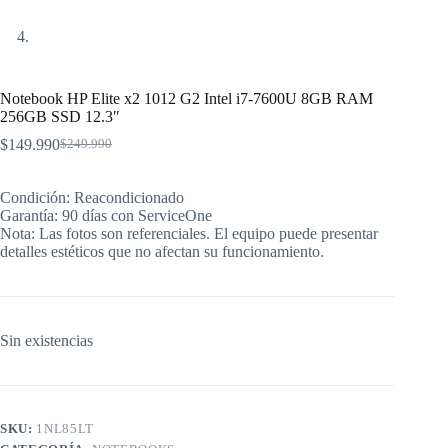
Notebook HP Elite x2 1012 G2 Intel i7-7600U 8GB RAM
256GB SSD 12.3″
$
149.990
$
249.990
El
El
precio
precio
original
actual
Condición: Reacondicionado
era:
es:
Garantía: 90 días con ServiceOne
$249.990.
$149.990.
Nota: Las fotos son referenciales. El equipo puede presentar
detalles estéticos que no afectan su funcionamiento.
Sin existencias
SKU:
1NL85LT