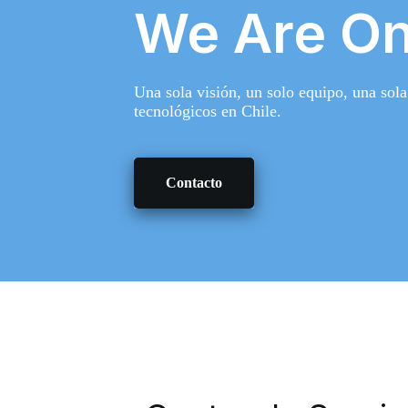
We Are O
Una sola visión, un solo equipo, una sola
tecnológicos en Chile.
Contacto