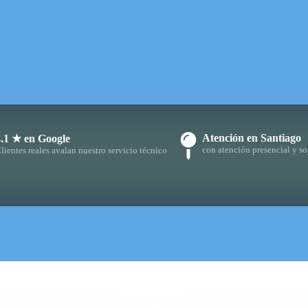
Atención en Santiago
4.1 ★ en Google
con atención presencial y so
lientes reales avalan nuestro servicio técnico