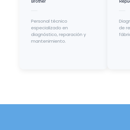
Brother
Repue
Personal técnico
Diagn
especializado en
de r
diagnóstico, reparación y
fábri
mantenimiento.