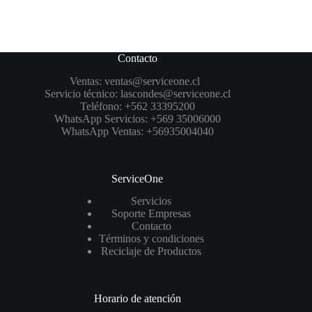
Contacto
Ventas:
ventas@serviceone.cl
Servicio técnico:
lascondes@serviceone.cl
Teléfono:
+562 33395200
WhatsApp Servicios:
+569 35006000
WhatsApp Ventas:
+56935004040
ServiceOne
Servicios
Soporte Empresas
Contacto
Términos y condiciones
Reciclaje de Productos
Horario de atención