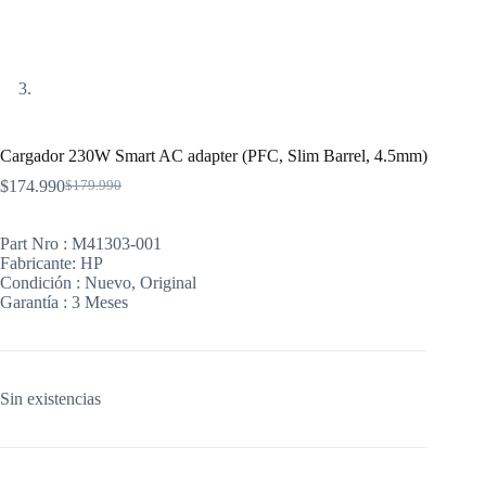
Cargador 230W Smart AC adapter (PFC, Slim Barrel, 4.5mm)
$
174.990
$
179.990
El
El
precio
precio
original
actual
Part Nro : M41303-001
era:
es:
Fabricante: HP
$179.990.
$174.990.
Condición : Nuevo, Original
Garantía : 3 Meses
Sin existencias