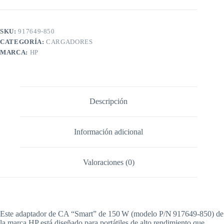
SKU:
917649-850
CATEGORÍA:
CARGADORES
MARCA:
HP
Descripción
Información adicional
Valoraciones (0)
Este adaptador de CA “Smart” de 150 W (modelo P/N 917649‑850) de
la marca HP está diseñado para portátiles de alto rendimiento que