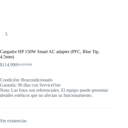
Cargador HP 150W Smart AC adapter (PFC, Blue Tip,
4.5mm)
$
114.990
$
119.990
El
El
precio
precio
original
actual
Condición: Reacondicionado
era:
es:
Garantía: 90 días con ServiceOne
$119.990.
$114.990.
Nota: Las fotos son referenciales. El equipo puede presentar
detalles estéticos que no afectan su funcionamiento.
Sin existencias