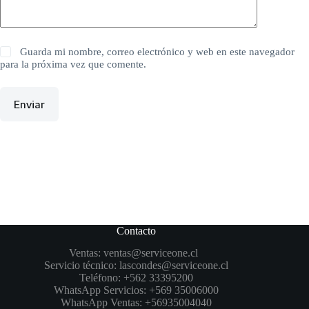
Guarda mi nombre, correo electrónico y web en este navegador
para la próxima vez que comente.
Enviar
Contacto
Ventas:
ventas@serviceone.cl
Servicio técnico:
lascondes@serviceone.cl
Teléfono:
+562 33395200
WhatsApp Servicios:
+569 35006000
WhatsApp Ventas:
+56935004040