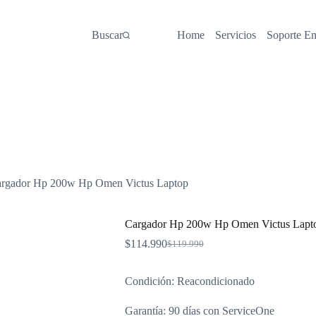
Buscar
Home
Servicios
Soporte E
rgador Hp 200w Hp Omen Victus Laptop
Cargador Hp 200w Hp Omen Victus Lapt
$
114.990
$
119.990
El
El
precio
precio
original
actual
Condición: Reacondicionado
era:
es:
$119.990.
$114.990.
Garantía: 90 días con ServiceOne