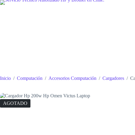
Saltar
al
contenido
Inicio
/
Computación
/
Accesorios Computación
/
Cargadores
/
Ca
AGOTADO