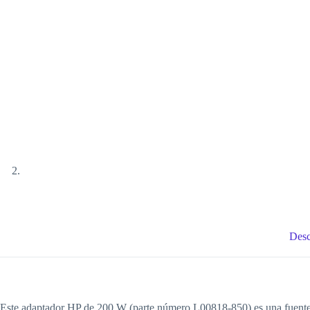
Desc
Este adaptador HP de 200 W (parte número L00818-850) es una fuente d