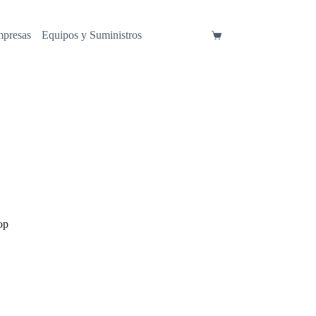
mpresas
Equipos y Suministros
Carro
de
compra
op