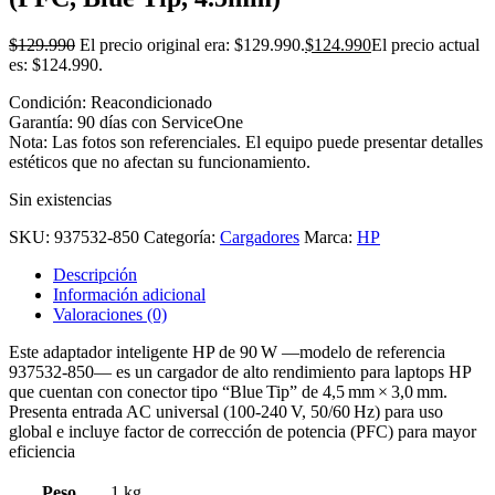
$
129.990
El precio original era: $129.990.
$
124.990
El precio actual
es: $124.990.
Condición: Reacondicionado
Garantía: 90 días con ServiceOne
Nota: Las fotos son referenciales. El equipo puede presentar detalles
estéticos que no afectan su funcionamiento.
Sin existencias
SKU:
937532-850
Categoría:
Cargadores
Marca:
HP
Descripción
Información adicional
Valoraciones (0)
Este adaptador inteligente HP de 90 W —modelo de referencia
937532‑850— es un cargador de alto rendimiento para laptops HP
que cuentan con conector tipo “Blue Tip” de 4,5 mm × 3,0 mm.
Presenta entrada AC universal (100‑240 V, 50/60 Hz) para uso
global e incluye factor de corrección de potencia (PFC) para mayor
eficiencia
Peso
1 kg