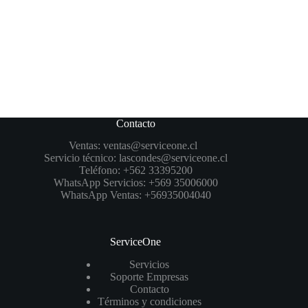
Contacto
Ventas:
ventas@serviceone.cl
Servicio técnico:
lascondes@serviceone.cl
Teléfono:
+562 33395200
WhatsApp Servicios:
+569 35006000
WhatsApp Ventas:
+56935004040
ServiceOne
Servicios
Soporte Empresas
Contacto
Términos y condiciones