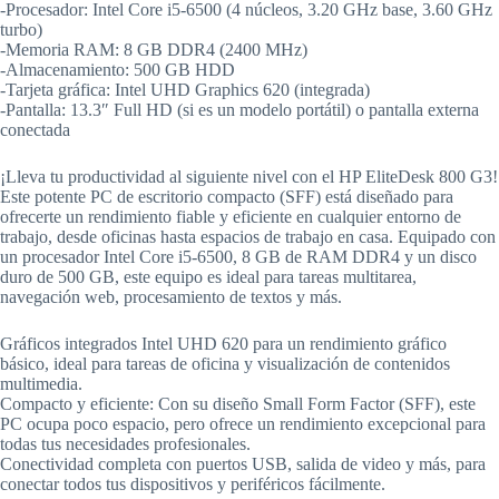
-Procesador: Intel Core i5-6500 (4 núcleos, 3.20 GHz base, 3.60 GHz
turbo)
-Memoria RAM: 8 GB DDR4 (2400 MHz)
-Almacenamiento: 500 GB HDD
-Tarjeta gráfica: Intel UHD Graphics 620 (integrada)
-Pantalla: 13.3″ Full HD (si es un modelo portátil) o pantalla externa
conectada
¡Lleva tu productividad al siguiente nivel con el HP EliteDesk 800 G3!
Este potente PC de escritorio compacto (SFF) está diseñado para
ofrecerte un rendimiento fiable y eficiente en cualquier entorno de
trabajo, desde oficinas hasta espacios de trabajo en casa. Equipado con
un procesador Intel Core i5-6500, 8 GB de RAM DDR4 y un disco
duro de 500 GB, este equipo es ideal para tareas multitarea,
navegación web, procesamiento de textos y más.
Gráficos integrados Intel UHD 620 para un rendimiento gráfico
básico, ideal para tareas de oficina y visualización de contenidos
multimedia.
Compacto y eficiente: Con su diseño Small Form Factor (SFF), este
PC ocupa poco espacio, pero ofrece un rendimiento excepcional para
todas tus necesidades profesionales.
Conectividad completa con puertos USB, salida de video y más, para
conectar todos tus dispositivos y periféricos fácilmente.