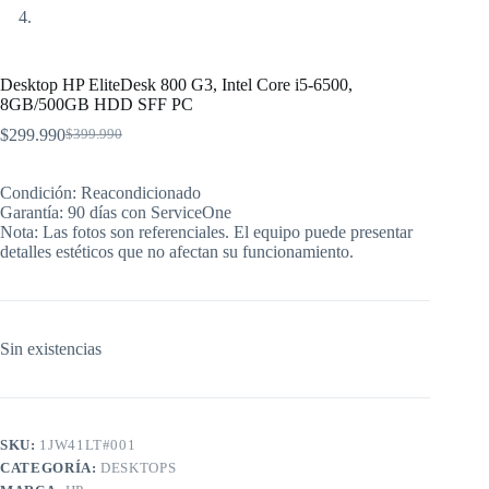
Desktop HP EliteDesk 800 G3, Intel Core i5-6500,
8GB/500GB HDD SFF PC
$
299.990
$
399.990
El
El
precio
precio
original
actual
Condición: Reacondicionado
era:
es:
Garantía: 90 días con ServiceOne
$399.990.
$299.990.
Nota: Las fotos son referenciales. El equipo puede presentar
detalles estéticos que no afectan su funcionamiento.
Sin existencias
SKU:
1JW41LT#001
CATEGORÍA:
DESKTOPS