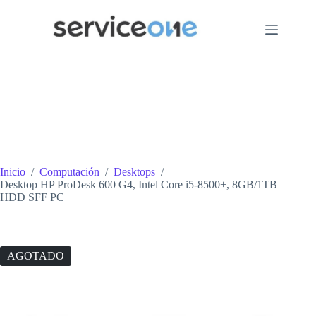
Saltar
al
contenido
Inicio
/
Computación
/
Desktops
/
Desktop HP ProDesk 600 G4, Intel Core i5-8500+, 8GB/1TB
HDD SFF PC
AGOTADO