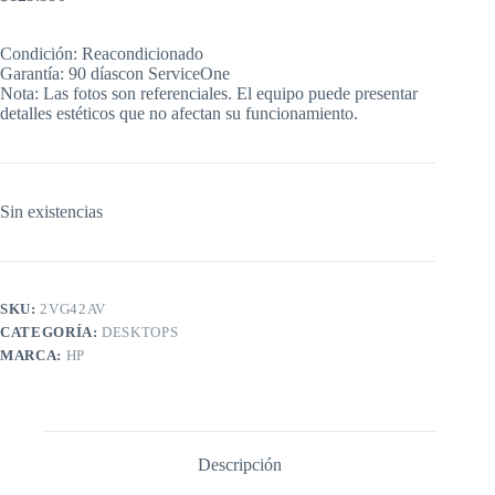
El
El
precio
precio
original
actual
Condición: Reacondicionado
era:
es:
Garantía: 90 díascon ServiceOne
$299.990.
$129.990.
Nota: Las fotos son referenciales. El equipo puede presentar
detalles estéticos que no afectan su funcionamiento.
Sin existencias
SKU:
2VG42AV
CATEGORÍA:
DESKTOPS
MARCA:
HP
Descripción