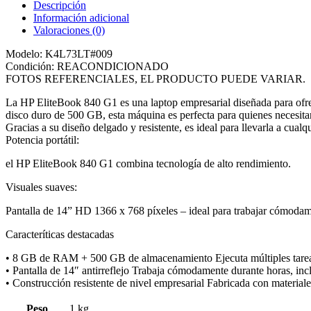
Descripción
Información adicional
Valoraciones (0)
Modelo: K4L73LT#009
Condición: REACONDICIONADO
FOTOS REFERENCIALES, EL PRODUCTO PUEDE VARIAR.
La HP EliteBook 840 G1 es una laptop empresarial diseñada para ofre
disco duro de 500 GB, esta máquina es perfecta para quienes necesitan u
Gracias a su diseño delgado y resistente, es ideal para llevarla a cualq
Potencia portátil:
el HP EliteBook 840 G1 combina tecnología de alto rendimiento.
Visuales suaves:
Pantalla de 14” HD 1366 x 768 píxeles – ideal para trabajar cómodam
Caracteríticas destacadas
• 8 GB de RAM + 500 GB de almacenamiento Ejecuta múltiples tareas s
• Pantalla de 14″ antirreflejo Trabaja cómodamente durante horas, incl
• Construcción resistente de nivel empresarial Fabricada con materiale
Peso
1 kg