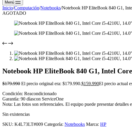
Menú
Inicio
/
Computación
/
Notebooks
/
Notebook HP EliteBook 840 G1, In
AGOTADO
Notebook HP EliteBook 840 G1, Intel Co
$
179.990
El precio original era: $179.990.
$
159.990
El precio actual 
Condición: Reacondicionado
Garantía: 90 díascon ServiceOne
Nota: Las fotos son referenciales. El equipo puede presentar detalles 
Sin existencias
SKU:
K4L73LT#009
Categoría:
Notebooks
Marca:
HP