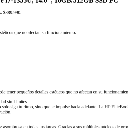
re i7-1355U, 14.0″, 16GB/512GB SSD PC
es: $389.990.
estéticos que no afectan su funcionamiento.
de tener pequeños detalles estéticos que no afectan en su funcionamien
dad sin Límites
solo siga tu ritmo, sino que te impulse hacia adelante. La HP EliteBo
ración.
asombrosa en todas tus tareas. Gracias a sus múltiples núcleos de pro