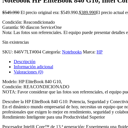
Notebook HP EliteBook 840 G10, Intel Co
$
549.990
El precio original era: $549.990.
$
389.990
El precio actual 
Condición: Reacondicionado
Garantía: 90 díascon ServiceOne
Nota: Las fotos son referenciales. El equipo puede presentar detalles 
Sin existencias
SKU:
846V7LT#004
Categoría:
Notebooks
Marca:
HP
Descripción
Información adicional
Valoraciones (0)
Modelo: HP EliteBook 840 G10,
Condición: REACONDICIONADO
NOTA: Favor considerar que las fotos son referenciales, el equipo pue
Descubre la HP EliteBook 840 G10: Potencia, Seguridad y Conectivi
En el dinámico mundo empresarial de hoy, necesitas un equipo que no 
profesionales que exigen lo mejor en rendimiento, seguridad y colabo
Rendimiento Inteligente para una Productividad Superior
Procesador Intel® Core™ de 13.ª generación: Experimenta una fluidez 