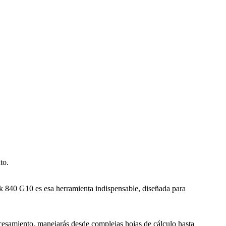
to.
ok 840 G10 es esa herramienta indispensable, diseñada para
cesamiento, manejarás desde complejas hojas de cálculo hasta