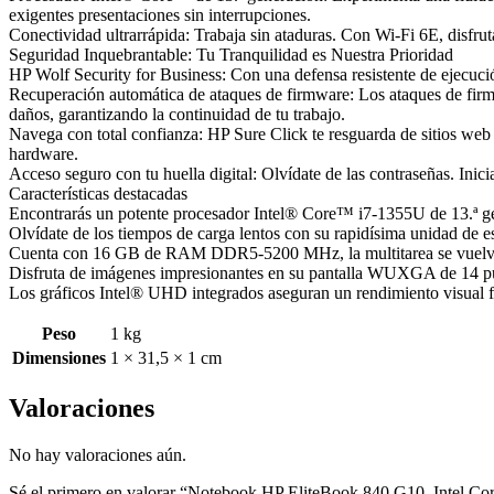
exigentes presentaciones sin interrupciones.
Conectividad ultrarrápida: Trabaja sin ataduras. Con Wi-Fi 6E, disfru
Seguridad Inquebrantable: Tu Tranquilidad es Nuestra Prioridad
HP Wolf Security for Business: Con una defensa resistente de ejecució
Recuperación automática de ataques de firmware: Los ataques de firm
daños, garantizando la continuidad de tu trabajo.
Navega con total confianza: HP Sure Click te resguarda de sitios web
hardware.
Acceso seguro con tu huella digital: Olvídate de las contraseñas. Inic
Características destacadas
Encontrarás un potente procesador Intel® Core™ i7-1355U de 13.ª gene
Olvídate de los tiempos de carga lentos con su rapidísima unidad
Cuenta con 16 GB de RAM DDR5-5200 MHz, la multitarea se vuelve
Disfruta de imágenes impresionantes en su pantalla WUXGA de 14 p
Los gráficos Intel® UHD integrados aseguran un rendimiento visual fl
Peso
1 kg
Dimensiones
1 × 31,5 × 1 cm
Valoraciones
No hay valoraciones aún.
Sé el primero en valorar “Notebook HP EliteBook 840 G10, Intel 