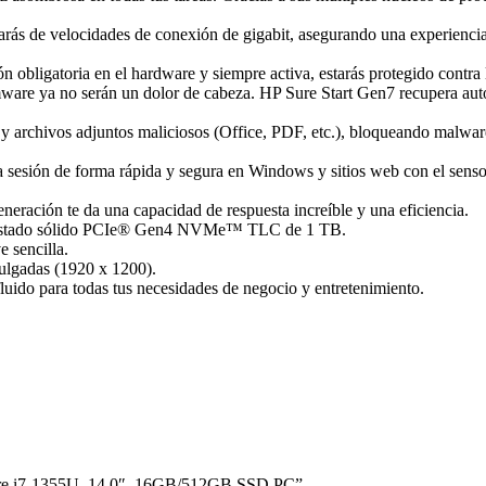
tarás de velocidades de conexión de gigabit, asegurando una experiencia
n obligatoria en el hardware y siempre activa, estarás protegido contra
ware ya no serán un dolor de cabeza. HP Sure Start Gen7 recupera aut
 y archivos adjuntos maliciosos (Office, PDF, etc.), bloqueando malwar
ia sesión de forma rápida y segura en Windows y sitios web con el sensor 
ración te da una capacidad de respuesta increíble y una eficiencia.
 de estado sólido PCIe® Gen4 NVMe™ TLC de 1 TB.
 sencilla.
ulgadas (1920 x 1200).
uido para todas tus necesidades de negocio y entretenimiento.
Core i7-1355U, 14.0″, 16GB/512GB SSD PC”