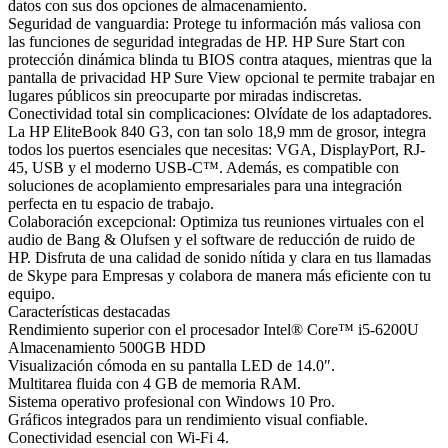
datos con sus dos opciones de almacenamiento.
Seguridad de vanguardia: Protege tu información más valiosa con
las funciones de seguridad integradas de HP. HP Sure Start con
protección dinámica blinda tu BIOS contra ataques, mientras que la
pantalla de privacidad HP Sure View opcional te permite trabajar en
lugares públicos sin preocuparte por miradas indiscretas.
Conectividad total sin complicaciones: Olvídate de los adaptadores.
La HP EliteBook 840 G3, con tan solo 18,9 mm de grosor, integra
todos los puertos esenciales que necesitas: VGA, DisplayPort, RJ-
45, USB y el moderno USB-C™. Además, es compatible con
soluciones de acoplamiento empresariales para una integración
perfecta en tu espacio de trabajo.
Colaboración excepcional: Optimiza tus reuniones virtuales con el
audio de Bang & Olufsen y el software de reducción de ruido de
HP. Disfruta de una calidad de sonido nítida y clara en tus llamadas
de Skype para Empresas y colabora de manera más eficiente con tu
equipo.
Características destacadas
Rendimiento superior con el procesador Intel® Core™ i5-6200U
Almacenamiento 500GB HDD
Visualización cómoda en su pantalla LED de 14.0″.
Multitarea fluida con 4 GB de memoria RAM.
Sistema operativo profesional con Windows 10 Pro.
Gráficos integrados para un rendimiento visual confiable.
Conectividad esencial con Wi-Fi 4.