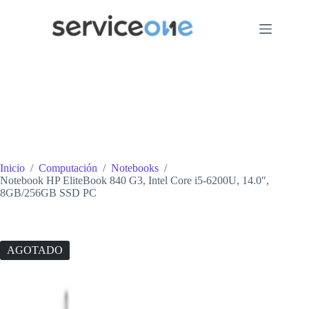
Saltar
al
contenido
Inicio
/
Computación
/
Notebooks
/
Notebook HP EliteBook 840 G3, Intel Core i5-6200U, 14.0″,
8GB/256GB SSD PC
AGOTADO