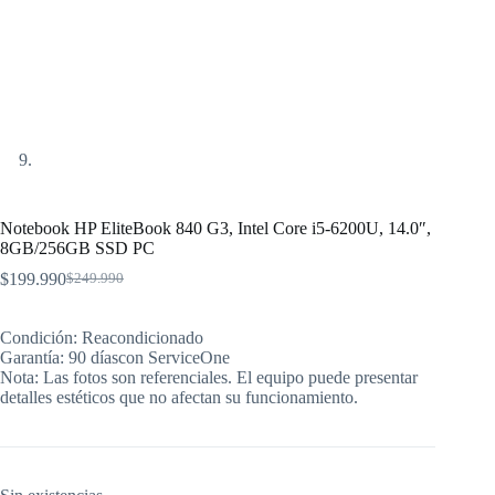
Notebook HP EliteBook 840 G3, Intel Core i5-6200U, 14.0″,
8GB/256GB SSD PC
$
199.990
$
249.990
El
El
precio
precio
original
actual
Condición: Reacondicionado
era:
es:
Garantía: 90 díascon ServiceOne
$249.990.
$199.990.
Nota: Las fotos son referenciales. El equipo puede presentar
detalles estéticos que no afectan su funcionamiento.