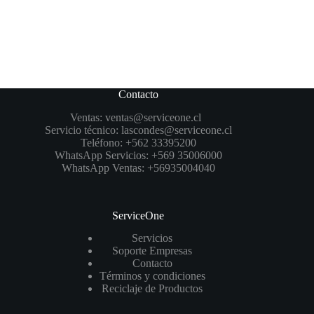
Contacto
Ventas:
ventas@serviceone.cl
Servicio técnico:
lascondes@serviceone.cl
Teléfono:
+562 33395200
WhatsApp Servicios:
+569 35006000
WhatsApp Ventas:
+56935004040
ServiceOne
Servicios
Soporte Empresas
Contacto
Términos y condiciones
Reciclaje de Productos