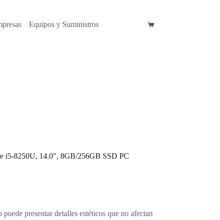
mpresas
Equipos y Suministros
Carro
de
compra
ore i5-8250U, 14.0″, 8GB/256GB SSD PC
o puede presentar detalles estéticos que no afectan