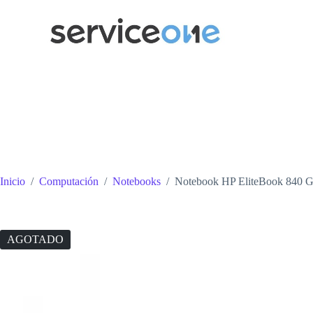
Saltar
al
contenido
Inicio
/
Computación
/
Notebooks
/
Notebook HP EliteBook 840 G
AGOTADO