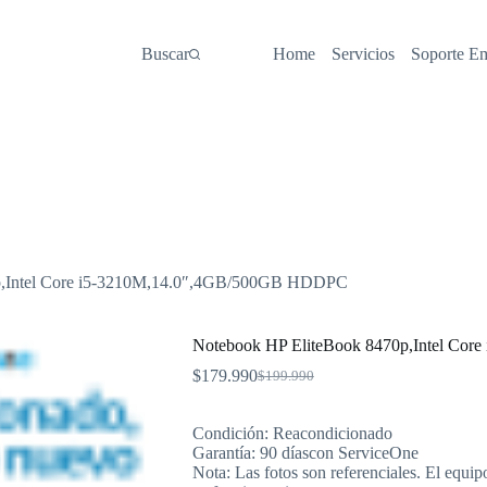
Buscar
Home
Servicios
Soporte E
p,Intel Core i5-3210M,14.0″,4GB/500GB HDDPC
Notebook HP EliteBook 8470p,Intel Co
$
179.990
$
199.990
El
El
precio
precio
original
actual
Condición: Reacondicionado
era:
es:
Garantía: 90 díascon ServiceOne
$199.990.
$179.990.
Nota: Las fotos son referenciales. El equip