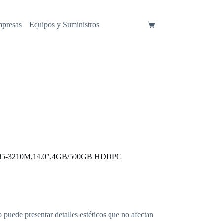
mpresas
Equipos y Suministros
Carro
de
compra
re i5-3210M,14.0″,4GB/500GB HDDPC
o puede presentar detalles estéticos que no afectan