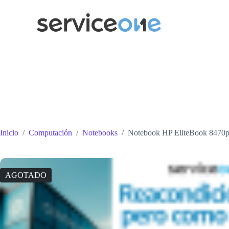
Saltar
al
contenido
Inicio
/
Computación
/
Notebooks
/
Notebook HP EliteBook 8470
AGOTADO