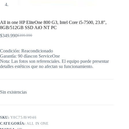
All in one HP EliteOne 800 G3, Intel Core i5-7500, 23.8″,
8GB/512GB SSD AiO NT PC
$
349.990
$
399.990
El
El
precio
precio
original
actual
Condición: Reacondicionado
era:
es:
Garantía: 90 díascon ServiceOne
$399.990.
$349.990.
Nota: Las fotos son referenciales. El equipo puede presentar
detalles estéticos que no afectan su funcionamiento.
Sin existencias
SKU:
Y8C75AV#046
CATEGORÍA:
ALL IN ONE