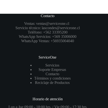
Contacto
Ventas:
ventas@serviceone.cl
Servicio técnico:
lascondes@serviceone.cl
Teléfono:
+562 33395200
WhatsApp Servicios:
+569 35006000
WhatsApp Ventas:
+56935004040
ServiceOne
Servicios
Soporte Empresas
Contacto
Términos y condiciones
Reciclaje de Productos
Horario de atención
Lun a Jue 09:00 - 18:00 hrs. / Vie 09:00 - 17:30 hrs