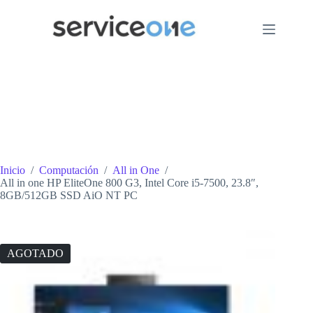
Saltar
al
contenido
Inicio
/
Computación
/
All in One
/
All in one HP EliteOne 800 G3, Intel Core i5-7500, 23.8″,
8GB/512GB SSD AiO NT PC
AGOTADO