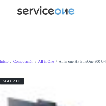
Saltar
al
contenido
Inicio
/
Computación
/
All in One
/
All in one HP EliteOne 800 G
AGOTADO