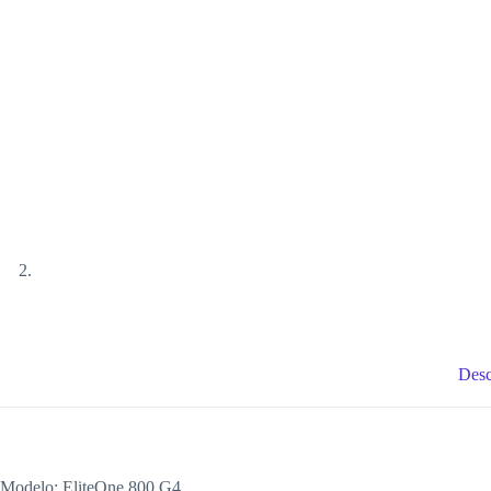
Desc
Modelo: EliteOne 800 G4