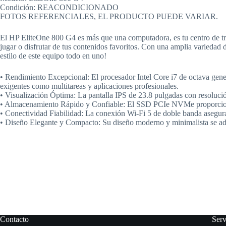
Condición: REACONDICIONADO
FOTOS REFERENCIALES, EL PRODUCTO PUEDE VARIAR.
El HP EliteOne 800 G4 es más que una computadora, es tu centro de traba
jugar o disfrutar de tus contenidos favoritos. Con una amplia variedad d
estilo de este equipo todo en uno!
• Rendimiento Excepcional: El procesador Intel Core i7 de octava gene
exigentes como multitareas y aplicaciones profesionales.
• Visualización Óptima: La pantalla IPS de 23.8 pulgadas con resolución
• Almacenamiento Rápido y Confiable: El SSD PCIe NVMe proporciona t
• Conectividad Fiabilidad: La conexión Wi-Fi 5 de doble banda asegura
• Diseño Elegante y Compacto: Su diseño moderno y minimalista se ada
Contacto
Ser