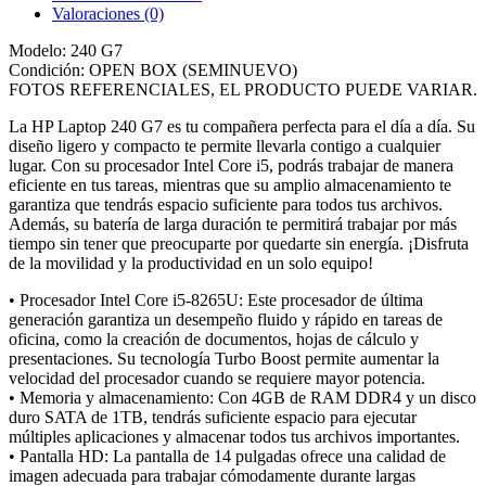
Valoraciones (0)
Modelo: 240 G7
Condición: OPEN BOX (SEMINUEVO)
FOTOS REFERENCIALES, EL PRODUCTO PUEDE VARIAR.
La HP Laptop 240 G7 es tu compañera perfecta para el día a día. Su
diseño ligero y compacto te permite llevarla contigo a cualquier
lugar. Con su procesador Intel Core i5, podrás trabajar de manera
eficiente en tus tareas, mientras que su amplio almacenamiento te
garantiza que tendrás espacio suficiente para todos tus archivos.
Además, su batería de larga duración te permitirá trabajar por más
tiempo sin tener que preocuparte por quedarte sin energía. ¡Disfruta
de la movilidad y la productividad en un solo equipo!
• Procesador Intel Core i5-8265U: Este procesador de última
generación garantiza un desempeño fluido y rápido en tareas de
oficina, como la creación de documentos, hojas de cálculo y
presentaciones. Su tecnología Turbo Boost permite aumentar la
velocidad del procesador cuando se requiere mayor potencia.
• Memoria y almacenamiento: Con 4GB de RAM DDR4 y un disco
duro SATA de 1TB, tendrás suficiente espacio para ejecutar
múltiples aplicaciones y almacenar todos tus archivos importantes.
• Pantalla HD: La pantalla de 14 pulgadas ofrece una calidad de
imagen adecuada para trabajar cómodamente durante largas