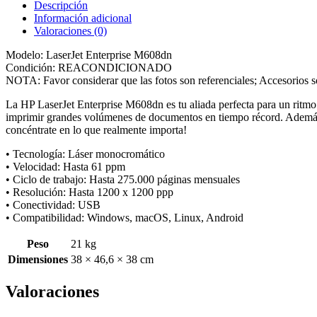
Descripción
Información adicional
Valoraciones (0)
Modelo: LaserJet Enterprise M608dn
Condición: REACONDICIONADO
NOTA: Favor considerar que las fotos son referenciales; Accesorios s
La HP LaserJet Enterprise M608dn es tu aliada perfecta para un ritmo
imprimir grandes volúmenes de documentos en tiempo récord. Además, s
concéntrate en lo que realmente importa!
• Tecnología: Láser monocromático
• Velocidad: Hasta 61 ppm
• Ciclo de trabajo: Hasta 275.000 páginas mensuales
• Resolución: Hasta 1200 x 1200 ppp
• Conectividad: USB
• Compatibilidad: Windows, macOS, Linux, Android
Peso
21 kg
Dimensiones
38 × 46,6 × 38 cm
Valoraciones