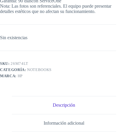
Garantía: 90 díascon ServiceOne
$649.990.
$349.990.
Nota: Las fotos son referenciales. El equipo puede presentar
detalles estéticos que no afectan su funcionamiento.
Sin existencias
SKU:
26M74LT
CATEGORÍA:
NOTEBOOKS
MARCA:
HP
Descripción
Información adicional