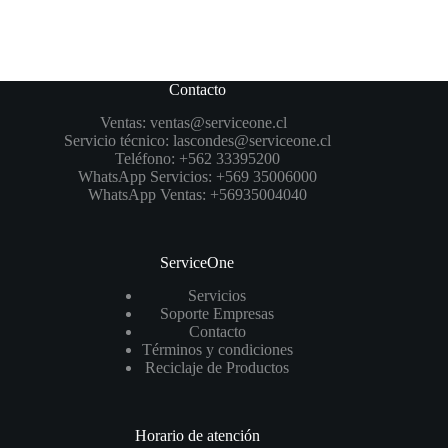
Contacto
Ventas:
ventas@serviceone.cl
Servicio técnico:
lascondes@serviceone.cl
Teléfono:
+562 33395200
WhatsApp Servicios:
+569 35006000
WhatsApp Ventas:
+56935004040
ServiceOne
Servicios
Soporte Empresas
Contacto
Términos y condiciones
Reciclaje de Productos
Horario de atención