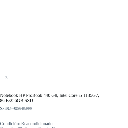
Notebook HP ProBook 440 G8, Intel Core i5-1135G7,
8GB/256GB SSD
$
349.990
$
649.990
El
El
precio
precio
original
actual
Condición: Reacondicionado
era:
es: