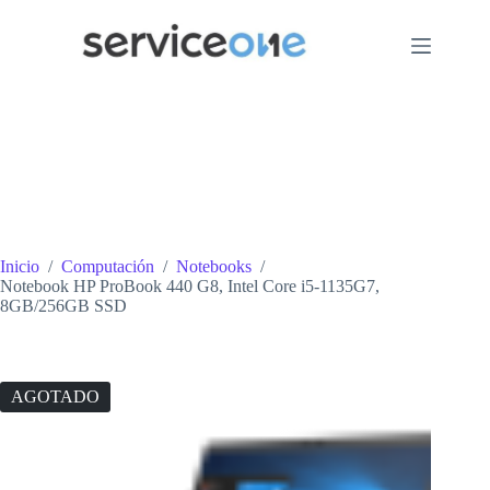
Saltar
al
contenido
Inicio
/
Computación
/
Notebooks
/
Notebook HP ProBook 440 G8, Intel Core i5-1135G7,
8GB/256GB SSD
AGOTADO