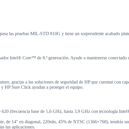
pasa las pruebas MIL-STD 810G y tiene un sorprendente acabado platead
cesador Intel® Core™ de 8.ª generación. Ayude a mantenerse conectado
futuro, gracias a las soluciones de seguridad de HP que cuentan con ca
 y HP Sure Click ayudan a proteger el equipo.
20 (frecuencia base de 1,6 GHz, hasta 3,9 GHz con tecnología Intel®
te, de 14″ en diagonal, 220nits, 45% de NTSC (1366×768), tendrás un
 tus aplicaciones.