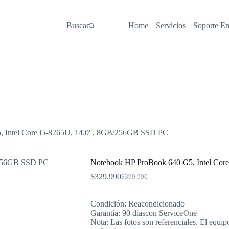
Buscar
Home
Servicios
Soporte E
 Intel Core i5-8265U, 14.0″, 8GB/256GB SSD PC
Notebook HP ProBook 640 G5, Intel Cor
$
329.990
$
399.990
El
El
precio
precio
original
actual
Condición: Reacondicionado
era:
es:
Garantía: 90 díascon ServiceOne
$399.990.
$329.990.
Nota: Las fotos son referenciales. El equip