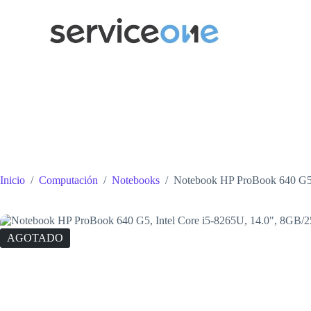
Saltar
al
contenido
Inicio
/
Computación
/
Notebooks
/
Notebook HP ProBook 640 G5,
AGOTADO