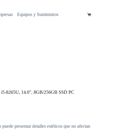
mpresas
Equipos y Suministros
Carro
de
compra
e i5-8265U, 14.0″, 8GB/256GB SSD PC
o puede presentar detalles estéticos que no afectan