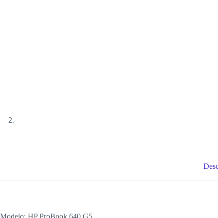
Desc
Modelo: HP ProBook 640 G5