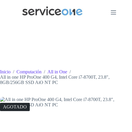
Saltar
al
contenido
Inicio
/
Computación
/
All in One
/
All in one HP ProOne 400 G4, Intel Core i7-8700T, 23.8″,
8GB/256GB SSD AiO NT PC
AGOTADO