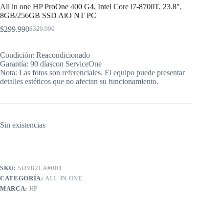
All in one HP ProOne 400 G4, Intel Core i7-8700T, 23.8″,
8GB/256GB SSD AiO NT PC
$
299.990
$
329.990
El
El
precio
precio
original
actual
Condición: Reacondicionado
era:
es:
Garantía: 90 díascon ServiceOne
$329.990.
$299.990.
Nota: Las fotos son referenciales. El equipo puede presentar
detalles estéticos que no afectan su funcionamiento.
Sin existencias
SKU:
5DV82LA#001
CATEGORÍA:
ALL IN ONE
MARCA:
HP