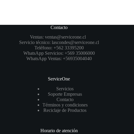
Contacto
Ventas:
ventas@serviceone.cl
Servicio técnico:
lascondes@serviceone.cl
Teléfono:
+562 33395200
WhatsApp Servicios:
+569 35006000
WhatsApp Ventas:
+56935004040
ServiceOne
Servicios
Soporte Empresas
Contacto
Términos y condiciones
Reciclaje de Productos
Horario de atención