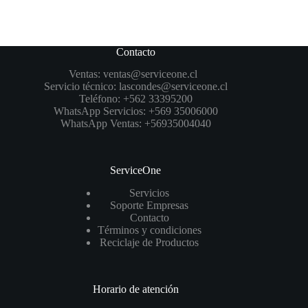
Contacto
Ventas:
ventas@serviceone.cl
Servicio técnico:
lascondes@serviceone.cl
Teléfono:
+562 33395200
WhatsApp Servicios:
+569 35006000
WhatsApp Ventas:
+56935004040
ServiceOne
Servicios
Soporte Empresas
Contacto
Términos y condiciones
Reciclaje de Productos
Horario de atención