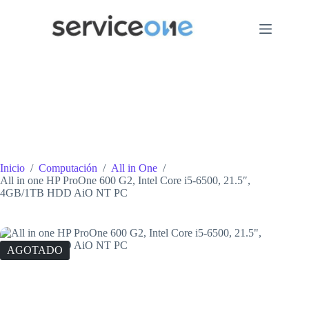
Saltar
al
contenido
Inicio
/
Computación
/
All in One
/
All in one HP ProOne 600 G2, Intel Core i5-6500, 21.5″,
4GB/1TB HDD AiO NT PC
AGOTADO