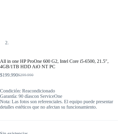
All in one HP ProOne 600 G2, Intel Core i5-6500, 21.5″,
4GB/1TB HDD AiO NT PC
$
199.990
$
299.990
El
El
precio
precio
original
actual
Condición: Reacondicionado
era:
es:
Garantía: 90 díascon ServiceOne
$299.990.
$199.990.
Nota: Las fotos son referenciales. El equipo puede presentar
detalles estéticos que no afectan su funcionamiento.
Sin existencias