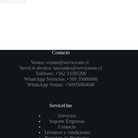
Contacto
Ventas:
ventas@serviceone.cl
Servicio técnico:
lascondes@serviceone.cl
Teléfono:
+562 33395200
WhatsApp Servicios:
+569 35006000
WhatsApp Ventas:
+56935004040
ServiceOne
Servicios
Soporte Empresas
Contacto
Términos y condiciones
Reciclaje de Productos