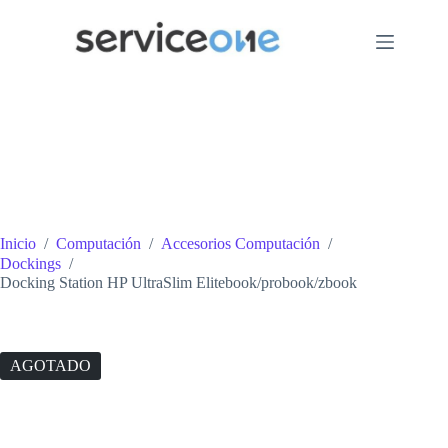
Saltar
al
contenido
Inicio
/
Computación
/
Accesorios Computación
/
Dockings
/
Docking Station HP UltraSlim Elitebook/probook/zbook
AGOTADO