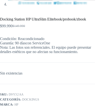
Docking Station HP UltraSlim Elitebook/probook/zbook
$
99.990
$
149.990
El
El
precio
precio
original
actual
Condición: Reacondicionado
era:
es:
Garantía: 90 díascon ServiceOne
$149.990.
$99.990.
Nota: Las fotos son referenciales. El equipo puede presentar
detalles estéticos que no afectan su funcionamiento.
Sin existencias
SKU:
D9Y32AA
CATEGORÍA:
DOCKINGS
MARCA:
HP