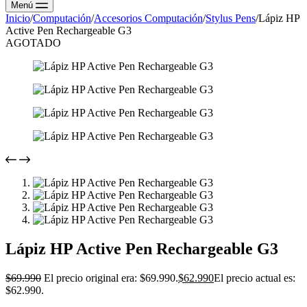
Menú
Inicio
/
Computación
/
Accesorios Computación
/
Stylus Pens
/
Lápiz HP
Active Pen Rechargeable G3
AGOTADO
Lápiz HP Active Pen Rechargeable G3
$
69.990
El precio original era: $69.990.
$
62.990
El precio actual es:
$62.990.