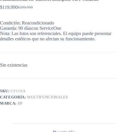
$
119.990
$
299.990
El
El
precio
precio
original
actual
Condición: Reacondicionado
era:
es:
Garantía: 90 díascon ServiceOne
$299.990.
$119.990.
Nota: Las fotos son referenciales. El equipo puede presentar
detalles estéticos que no afectan su funcionamiento.
Sin existencias
SKU:
CF116A
CATEGORÍA:
MULTIFUNCIONALES
MARCA:
HP