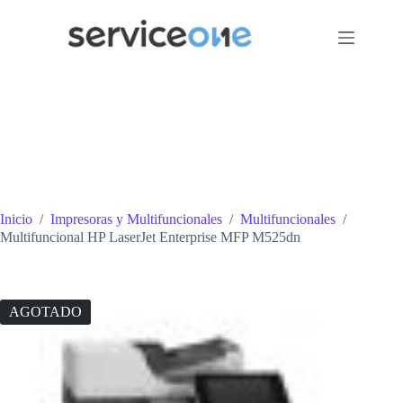
Saltar
al
contenido
Inicio
/
Impresoras y Multifuncionales
/
Multifuncionales
/
Multifuncional HP LaserJet Enterprise MFP M525dn
AGOTADO