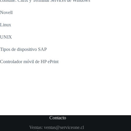
consulte: Citrix y Terminal Services de Windows
Novell
Linux
UNIX
Tipos de dispositivo SAP
Controlador móvil de HP ePrint
Contacto
Ventas:
ventas@serviceone.cl