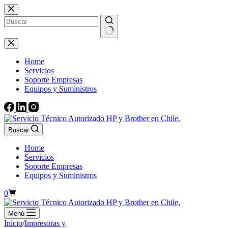
Saltar
al
contenido
Sin
resultados
Home
Servicios
Soporte Empresas
Equipos y Suministros
Buscar
Home
Servicios
Soporte Empresas
Equipos y Suministros
Carro
0
de
compra
Menú
Inicio
/
Impresoras y