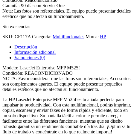
Condición: Reacondicionado
original
actual
Garantía: 90 díascon ServiceOne
era:
es:
Nota: Las fotos son referenciales. El equipo puede presentar detalles
$299.990.
$199.990.
estéticos que no afectan su funcionamiento.
Sin existencias
SKU:
CF117A
Categoría:
Multifuncionales
Marca:
HP
Descripción
Información adicional
Valoraciones (0)
Modelo: LaserJet Enterprise MFP M525f
Condición: REACONDICIONADO
NOTA: Favor considerar que las fotos son referenciales; Accesorios
son complementos apartes. El equipo puede presentar pequeños
detalles estéticos que no afectan su funcionamiento.
La HP LaserJet Enterprise MFP M525f es tu aliada perfecta para
impulsar tu productividad. Con esta multifuncional, podrás imprimir,
copiar, escanear y enviar faxes de forma rápida y eficiente, todo en
un solo dispositivo. Su pantalla táctil a color te permite navegar
fácilmente entre las diferentes funciones, mientras que su diseño
robusto garantiza un rendimiento confiable día tras día. ¡Optimiza tu
flujo de trabajo y concéntrate en lo que realmente importa!