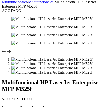
Multifuncionales
/
Multifuncionales
/
Multifuncional HP LaserJet
Enterprise MFP M525f
AGOTADO
Multifuncional HP LaserJet Enterprise
MFP M525f
El
El
$
299.990
$
199.990
precio
precio