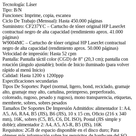
Tecnología: Láser
Tipo: B/N
Funciones: Imprime, copia, escanea
Ciclo De Trabajo (Mensual): Hasta 450.000 páginas
Suministro: CF237YC – Cartucho de tóner original HP LaserJet
contractual negro de alta capacidad (rendimiento aprox. 41.000
páginas)
W9004MC – Cartucho de tóner original HP LaserJet contractual
negro de alta capacidad (rendimiento aprox. 50.000 páginas)
Velocidad de impresión: Hasta 52 cpm
Pantalla: Pantalla táctil color (CGD) de 8″ (20,3 cm); pantalla con
rotación (ángulo ajustable); botón de Inicio iluminado (para volver
rápido al menú Inicio)
Calidad: Hasta 1200 x 1200ppp
Especificaciones secundarias
Tipos De Soportes: Papel (normal, ligero, bond, reciclado, gramaje
alto, gramaje muy alto, cartulina, preimpreso, preperforado,
coloreado, rugoso, pesado y rugoso), mono transparencia, etiquetas,
membrete, sobres, sobres pesados
Tamaños De Soportes De Impresión Admitidos: alimentador 1: A4,
A5, A6, RA4, B5 (JIS), B6 (JIS), 10 x 15 cm, Oficio (216 x 340
mm), 16K, sobres (C5, B5, C6, DL ISO), Postal (JIS simple y
doble); alimentador 2: A4, A5, A5-R, B5 (JIS), 16K
Requisitos: 2GB de espacio disponible en el disco duro; Para
obtener más información sobre los requisitos de hardware del SO,