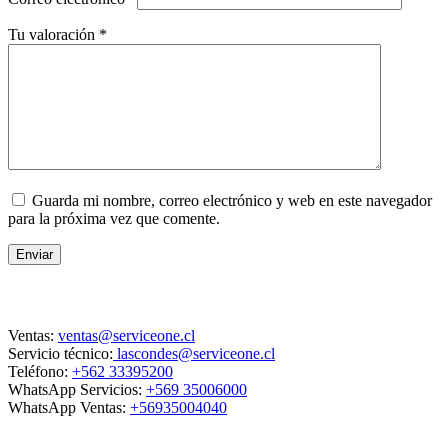
Tu valoración
*
Guarda mi nombre, correo electrónico y web en este navegador
para la próxima vez que comente.
Enviar
Contacto
Ventas:
ventas@serviceone.cl
Servicio técnico:
lascondes@serviceone.cl
Teléfono:
+562 33395200
WhatsApp Servicios:
+569 35006000
WhatsApp Ventas:
+56935004040
ServiceOne