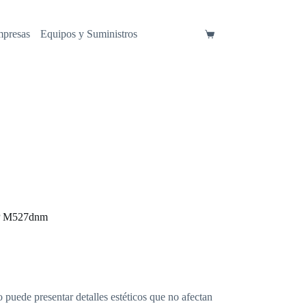
mpresas
Equipos y Suministros
Carro
de
compra
FP M527dnm
o puede presentar detalles estéticos que no afectan