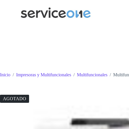
Saltar
al
contenido
Inicio
/
Impresoras y Multifuncionales
/
Multifuncionales
/
Multifu
AGOTADO