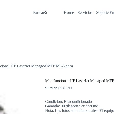
Buscar
Home
Servicios
Soporte E
ncional HP LaserJet Managed MFP M527dnm
Multifuncional HP LaserJet Managed M
$
179.990
$
399.990
El
El
precio
precio
original
actual
Condición: Reacondicionado
era:
es:
Garantía: 90 díascon ServiceOne
$399.990.
$179.990.
Nota: Las fotos son referenciales. El equip