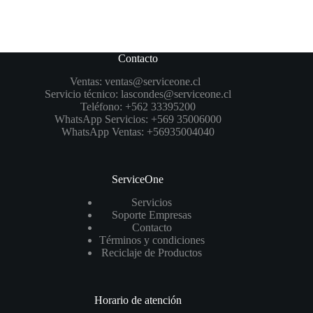
Contacto
Ventas:
ventas@serviceone.cl
Servicio técnico:
lascondes@serviceone.cl
Teléfono:
+562 33395200
WhatsApp Servicios:
+569 35006000
WhatsApp Ventas:
+56935004040
ServiceOne
Servicios
Soporte Empresas
Contacto
Términos y condiciones
Reciclaje de Productos
Horario de atención