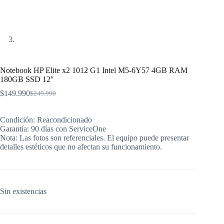
Notebook HP Elite x2 1012 G1 Intel M5-6Y57 4GB RAM
180GB SSD 12″
$
149.990
$
249.990
El
El
precio
precio
original
actual
Condición: Reacondicionado
era:
es:
Garantía: 90 días con ServiceOne
$249.990.
$149.990.
Nota: Las fotos son referenciales. El equipo puede presentar
detalles estéticos que no afectan su funcionamiento.
Sin existencias