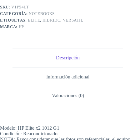
SKU:
V1P54LT
CATEGORÍA:
NOTEBOOKS
ETIQUETAS:
ELITE
,
HIBRIDO
,
VERSATIL
MARCA:
HP
Descripción
Información adicional
Valoraciones (0)
Modelo: HP Elite x2 1012 G1
Condición: Reacondicionado.
NOTA: Favor considerar que las fotos son referenciales, el equipo