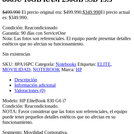
$
499.990
El precio original era: $499.990.
$
349.990
El precio actual
es: $349.990.
Condición: Reacondicionado
Garantía: 90 días con ServiceOne
Nota: Las fotos son referenciales. El equipo puede presentar detalles
estéticos que no afectan su funcionamiento.
Sin existencias
SKU:
8PA16PC
Categoría:
Notebooks
Etiquetas:
ELITE
,
MOVILIDAD
,
NOTEBOOK
Marca:
HP
Descripción
Información adicional
Valoraciones (0)
Modelo: HP EliteBook 830 G6 i7
Condición: Reacondicionado.
NOTA: Favor considerar que las fotos son referenciales, el equipo
puede tener pequeños detalles estéticos que no afectan en su
funcionamiento.
Segmento: Movilidad Corporativa.