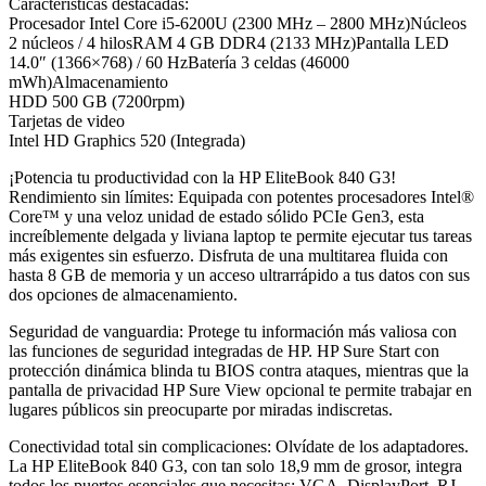
Características destacadas:
Procesador Intel Core i5-6200U (2300 MHz – 2800 MHz)Núcleos
2 núcleos / 4 hilosRAM 4 GB DDR4 (2133 MHz)Pantalla LED
14.0″ (1366×768) / 60 HzBatería 3 celdas (46000
mWh)Almacenamiento
HDD 500 GB (7200rpm)
Tarjetas de video
Intel HD Graphics 520 (Integrada)
¡Potencia tu productividad con la HP EliteBook 840 G3!
Rendimiento sin límites: Equipada con potentes procesadores Intel®
Core™ y una veloz unidad de estado sólido PCIe Gen3, esta
increíblemente delgada y liviana laptop te permite ejecutar tus tareas
más exigentes sin esfuerzo. Disfruta de una multitarea fluida con
hasta 8 GB de memoria y un acceso ultrarrápido a tus datos con sus
dos opciones de almacenamiento.
Seguridad de vanguardia: Protege tu información más valiosa con
las funciones de seguridad integradas de HP. HP Sure Start con
protección dinámica blinda tu BIOS contra ataques, mientras que la
pantalla de privacidad HP Sure View opcional te permite trabajar en
lugares públicos sin preocuparte por miradas indiscretas.
Conectividad total sin complicaciones: Olvídate de los adaptadores.
La HP EliteBook 840 G3, con tan solo 18,9 mm de grosor, integra
todos los puertos esenciales que necesitas: VGA, DisplayPort, RJ-