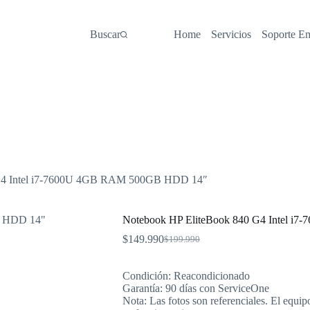
Buscar
Home
Servicios
Soporte E
 G4 Intel i7-7600U 4GB RAM 500GB HDD 14″
Notebook HP EliteBook 840 G4 Intel 
$
149.990
$
199.990
El
El
precio
precio
original
actual
Condición: Reacondicionado
era:
es:
Garantía: 90 días con ServiceOne
$199.990.
$149.990.
Nota: Las fotos son referenciales. El equip