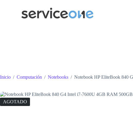
Saltar
al
contenido
Inicio
/
Computación
/
Notebooks
/
Notebook HP EliteBook 840
AGOTADO