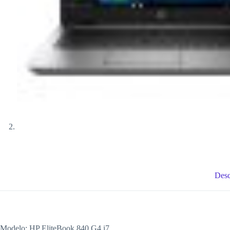
Desc
Modelo: HP EliteBook 840 G4 i7