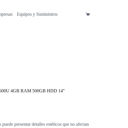
mpresas
Equipos y Suministros
Carro
de
compra
i7-7600U 4GB RAM 500GB HDD 14″
o puede presentar detalles estéticos que no afectan