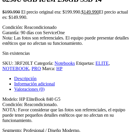
$
199.990
El precio original era: $199.990.
$
149.990
El precio actual
es: $149.990.
Condición: Reacondicionado
Garantía: 90 días con ServiceOne
Nota: Las fotos son referenciales. El equipo puede presentar detalles
estéticos que no afectan su funcionamiento.
Sin existencias
SKU:
3RF20LT
Categoría:
Notebooks
Etiquetas:
ELITE
,
NOTEBOOK
,
PRO
Marca:
HP
Descripción
Información adicional
Valoraciones (0)
Modelo: HP EliteBook 840 G5
Condición: Reacondicionado.
NOTA: Favor considerar que las fotos son referenciales, el equipo
puede tener pequeños detalles estéticos que no afectan en su
funcionamiento.
Segmento: Profesional / Diseño Moderno.