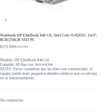
Notebook HP EliteBook 840 G6, Intel Core i5-8265U, 14.0″,
8GB/256GB SSD PC
$
379.990
$
529.990
El
El
precio
precio
original
actual
Modelo: HP EliteBook 840 G6
era:
es:
Garantía: 90 días con ServiceOne
$529.990.
$379.990.
NOTA: Favor considerar que las fotos son referenciales, el
equipo puede tener pequeños detalles estéticos que no afectan
en su funcionamiento.
Sin existencias