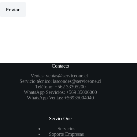
Enviar
Contacto
Ventas:
ventas@serviceone.cl
Servicio técnico:
lascondes@serviceone.cl
Teléfono:
+562 33395200
WhatsApp Servicios:
+569 35006000
WhatsApp Ventas:
+56935004040
ServiceOne
Servicios
Soporte Empresas