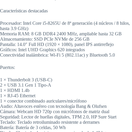
Características destacadas
Procesador: Intel Core i5-8265U de 8ª generación (4 núcleos / 8 hilos,
hasta 3.9 GHz)
Memoria RAM: 8 GB DDR4 2400 MHz, ampliable hasta 32 GB
Almacenamiento: SSD PCIe NVMe de 256 GB
Pantalla: 14.0″ Full HD (1920 × 1080), panel IPS antirreflejo
Gráficos: Intel UHD Graphics 620 integrados
Conectividad inalámbrica: Wi-Fi 5 (802.11ac) y Bluetooth 5.0
Puertos:
1 × Thunderbolt 3 (USB-C)
2 × USB 3.1 Gen 1 Tipo-A
1 × HDMI 1.4b
1 × RJ-45 Ethernet
1 × conector combinado auriculares/micrófono
Audio: Altavoces estéreo con tecnología Bang & Olufsen
Cámara: Webcam HD 720p con micrófonos de matriz dual
Seguridad: Lector de huellas digitales, TPM 2.0, HP Sure Start
Teclado: Teclado retroiluminado resistente a derrames
Batería: Batería de 3 celdas, 50 Wh