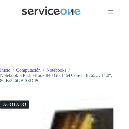
Saltar
al
contenido
Inicio
/
Computación
/
Notebooks
/
Notebook HP EliteBook 840 G6, Intel Core i5-8265U, 14.0″,
8GB/256GB SSD PC
AGOTADO