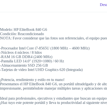
Desc
Modelo: HP EliteBook 840 G6
Condición: Reacondicionado
NOTA: Favor considerar que las fotos son referenciales, el equipo pued
-Procesador Intel Core i7-8565U (1800 MHz – 4600 MHz)
-Núcleos 4 núcleos / 8 hilos
-RAM 16 GB DDR4 (2400 MHz)
-Pantalla LED 14.0″ (1920×1080) / 60 Hz
-Almacenamiento SSD 256 GB
-Tarjetas de video Intel UHD Graphics 620 (Integrada)
¡Potencia, rendimiento y estilo en tu mano!
Presentamos el HP EliteBook 840 G6, un portátil ultradelgado y de alto
impresionante, permitiéndote manejar múltiples tareas y aplicaciones si
Ideal para profesionales, ejecutivos y estudiantes que buscan un equip
¡Haz tuyo este potente portátil y lleva tu productividad al siguiente nive