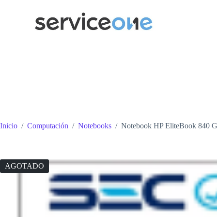
Saltar
al
contenido
Inicio
/
Computación
/
Notebooks
/
Notebook HP EliteBook 840 G
AGOTADO