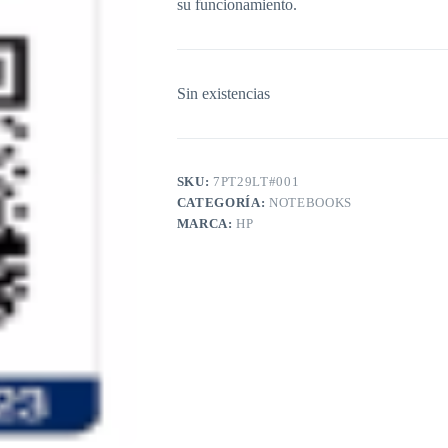
su funcionamiento.
Sin existencias
SKU:
7PT29LT#001
CATEGORÍA:
NOTEBOOKS
MARCA:
HP