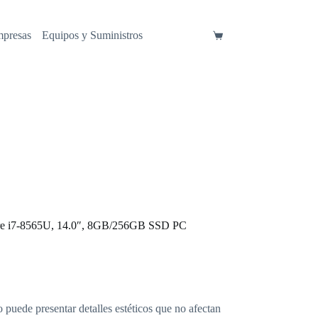
mpresas
Equipos y Suministros
Carro
de
compra
ore i7-8565U, 14.0″, 8GB/256GB SSD PC
o puede presentar detalles estéticos que no afectan