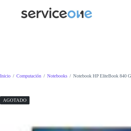
Saltar
al
contenido
Inicio
/
Computación
/
Notebooks
/
Notebook HP EliteBook 840 G
AGOTADO