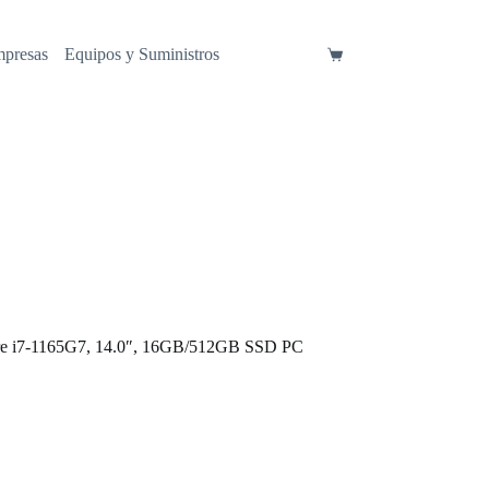
mpresas
Equipos y Suministros
Carro
de
compra
ore i7-1165G7, 14.0″, 16GB/512GB SSD PC