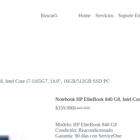
Buscar
Home
Servicios
Soporte E
8, Intel Core i7-1165G7, 14.0″, 16GB/512GB SSD PC
Notebook HP EliteBook 840 G8, Intel C
$
359.990
$
449.990
El
El
precio
precio
original
actual
Modelo: HP EliteBook 840 G8
era:
es:
Condición: Reacondicionado
$449.990.
$359.990.
Garantía: 90 días con ServiceOne