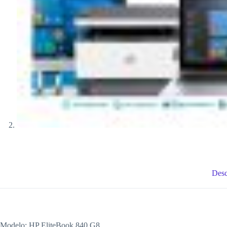
Desc
Modelo: HP EliteBook 840 G8