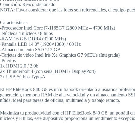
Condición: Reacondicionado
NOTA: Favor considerar que las fotos son referenciales, el equipo pued
Características
-Procesador Intel Core i7-1165G7 (2800 MHz – 4700 MHz)
-Núcleos 4 núcleos / 8 hilos
-RAM 16 GB DDR4 (3200 MHz)
-Pantalla LED 14.0″ (1920×1080) / 60 Hz
-Almacenamiento SSD 512 GB
-Tarjetas de video Intel Iris Xe Graphics G7 96EUs (Integrada)
-Puertos
1x HDMI 2.0 / 2.0b
2x Thunderbolt 4 (con señal HDMI / DisplayPort)
2x USB 5Gbps Type-A
El HP EliteBook 840 G8 es un ultrabook orientado a usuarios profesion
generación, memoria RAM de alta velocidad y un almacenamiento SSD rá
nítida, ideal para tareas de oficina, multimedia y trabajo remoto.
Maximiza tu productividad con el HP EliteBook 840 G8, un portátil emp
núcleos y 8 hilos, este dispositivo proporciona un rendimiento excepcion