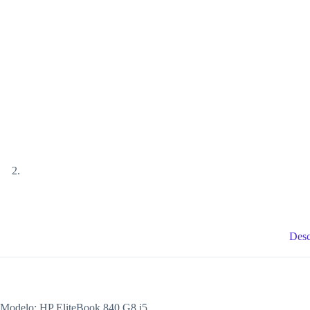
Desc
Modelo: HP EliteBook 840 G8 i5