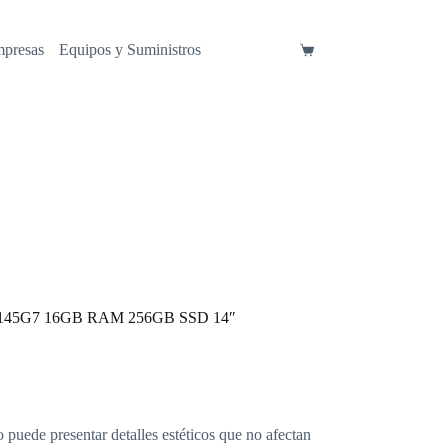
mpresas
Equipos y Suministros
Carro
de
compra
i5-1145G7 16GB RAM 256GB SSD 14″
o puede presentar detalles estéticos que no afectan