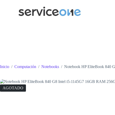
Saltar
al
contenido
Inicio
/
Computación
/
Notebooks
/
Notebook HP EliteBook 840 
AGOTADO