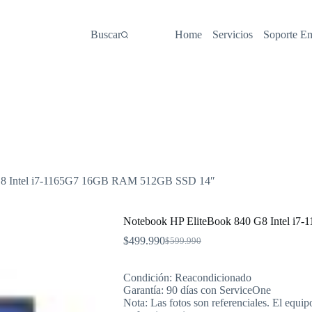
Buscar
Home
Servicios
Soporte E
G8 Intel i7-1165G7 16GB RAM 512GB SSD 14″
Notebook HP EliteBook 840 G8 Intel 
$
499.990
$
599.990
El
El
precio
precio
original
actual
Condición: Reacondicionado
era:
es:
Garantía: 90 días con ServiceOne
$599.990.
$499.990.
Nota: Las fotos son referenciales. El equip