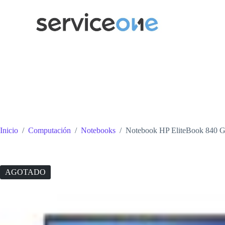
Saltar
al
contenido
Inicio
/
Computación
/
Notebooks
/
Notebook HP EliteBook 840 
AGOTADO