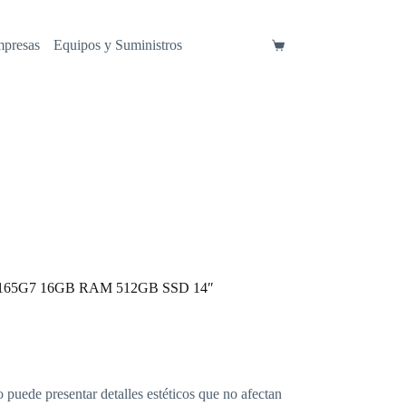
mpresas
Equipos y Suministros
Carro
de
compra
i7-1165G7 16GB RAM 512GB SSD 14″
o puede presentar detalles estéticos que no afectan