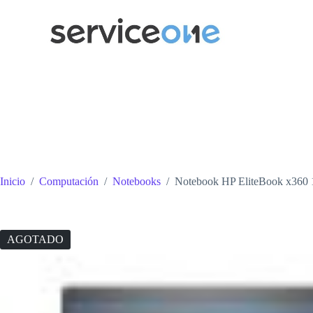
Saltar
al
contenido
Inicio
/
Computación
/
Notebooks
/
Notebook HP EliteBook x360
AGOTADO