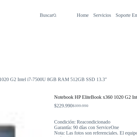
Buscar
Home
Servicios
Soporte E
 1020 G2 Intel i7-7500U 8GB RAM 512GB SSD 13.3″
Notebook HP EliteBook x360 1020 G2 I
$
229.990
$
399.990
El
El
precio
precio
original
actual
Condición: Reacondicionado
era:
es:
Garantía: 90 días con ServiceOne
$399.990.
$229.990.
Nota: Las fotos son referenciales. El equip