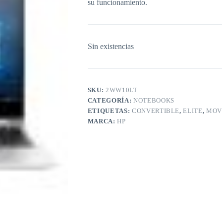
su funcionamiento.
Sin existencias
SKU:
2WW10LT
CATEGORÍA:
NOTEBOOKS
ETIQUETAS:
CONVERTIBLE
,
ELITE
,
MOV
MARCA:
HP