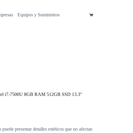
mpresas
Equipos y Suministros
Carro
de
compra
ntel i7-7500U 8GB RAM 512GB SSD 13.3″
o puede presentar detalles estéticos que no afectan