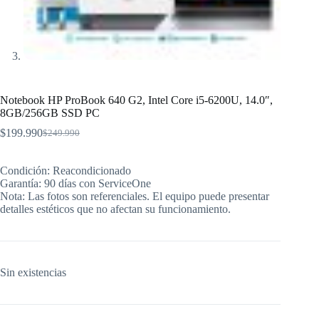
Notebook HP ProBook 640 G2, Intel Core i5-6200U, 14.0″,
8GB/256GB SSD PC
$
199.990
$
249.990
El
El
precio
precio
original
actual
Condición: Reacondicionado
era:
es:
Garantía: 90 días con ServiceOne
$249.990.
$199.990.
Nota: Las fotos son referenciales. El equipo puede presentar
detalles estéticos que no afectan su funcionamiento.
Sin existencias