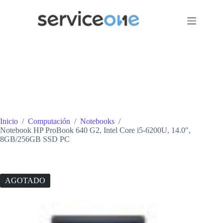
Saltar
al
contenido
Inicio
/
Computación
/
Notebooks
/
Notebook HP ProBook 640 G2, Intel Core i5-6200U, 14.0″,
8GB/256GB SSD PC
AGOTADO