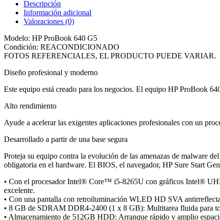
Descripción
Información adicional
Valoraciones (0)
Modelo: HP ProBook 640 G5
Condición: REACONDICIONADO
FOTOS REFERENCIALES, EL PRODUCTO PUEDE VARIAR.
Diseño profesional y moderno
Este equipo está creado para los negocios. El equipo HP ProBook 640
Alto rendimiento
Ayude a acelerar las exigentes aplicaciones profesionales con un p
Desarrollado a partir de una base segura
Proteja su equipo contra la evolución de las amenazas de malware del
obligatoria en el hardware. El BIOS, el navegador, HP Sure Start Ge
• Con el procesador Intel® Core™ i5-8265U con gráficos Intel® UHD
excelente.
• Con una pantalla con retroiluminación WLED HD SVA antirreflecta
• 8 GB de SDRAM DDR4-2400 (1 x 8 GB): Multitarea fluida para tod
• Almacenamiento de 512GB HDD: Arranque rápido y amplio espacio 