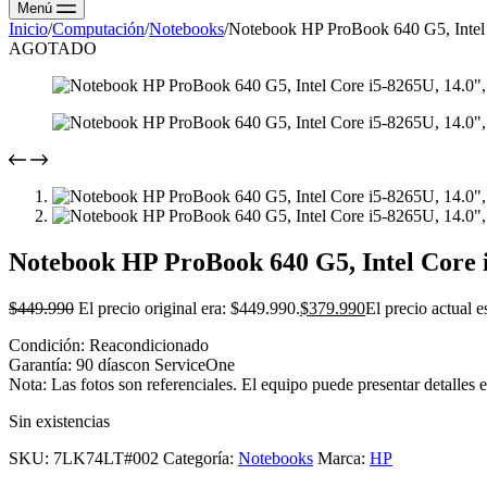
Menú
Inicio
/
Computación
/
Notebooks
/
Notebook HP ProBook 640 G5, Inte
AGOTADO
Notebook HP ProBook 640 G5, Intel Core
$
449.990
El precio original era: $449.990.
$
379.990
El precio actual 
Condición: Reacondicionado
Garantía: 90 díascon ServiceOne
Nota: Las fotos son referenciales. El equipo puede presentar detalles 
Sin existencias
SKU:
7LK74LT#002
Categoría:
Notebooks
Marca:
HP