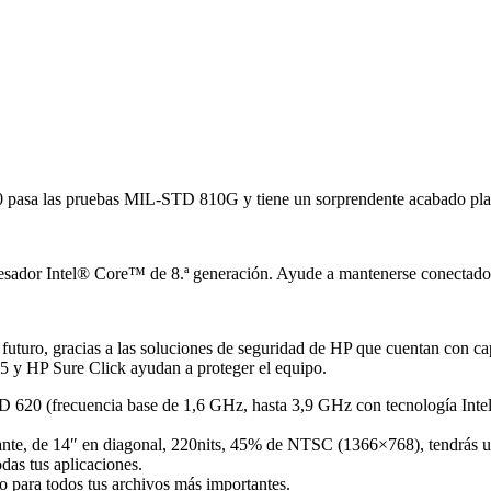
 pasa las pruebas MIL-STD 810G y tiene un sorprendente acabado platea
rocesador Intel® Core™ de 8.ª generación. Ayude a mantenerse conectad
 futuro, gracias a las soluciones de seguridad de HP que cuentan con c
n5 y HP Sure Click ayudan a proteger el equipo.
 620 (frecuencia base de 1,6 GHz, hasta 3,9 GHz con tecnología Inte
nte, de 14″ en diagonal, 220nits, 45% de NTSC (1366×768), tendrás u
as tus aplicaciones.
para todos tus archivos más importantes.