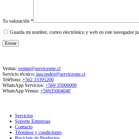
Tu valoración
*
Guarda mi nombre, correo electrónico y web en este navegador p
Enviar
Contacto
Ventas:
ventas@serviceone.cl
Servicio técnico:
lascondes@serviceone.cl
Teléfono:
+562 33395200
WhatsApp Servicios:
+569 35006000
WhatsApp Ventas:
+56935004040
ServiceOne
Servicios
Soporte Empresas
Contacto
Términos y condiciones
Reciclaje de Productos