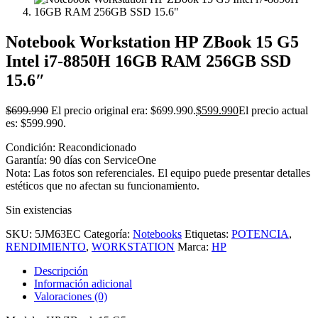
Notebook Workstation HP ZBook 15 G5
Intel i7-8850H 16GB RAM 256GB SSD
15.6″
$
699.990
El precio original era: $699.990.
$
599.990
El precio actual
es: $599.990.
Condición: Reacondicionado
Garantía: 90 días con ServiceOne
Nota: Las fotos son referenciales. El equipo puede presentar detalles
estéticos que no afectan su funcionamiento.
Sin existencias
SKU:
5JM63EC
Categoría:
Notebooks
Etiquetas:
POTENCIA
,
RENDIMIENTO
,
WORKSTATION
Marca:
HP
Descripción
Información adicional
Valoraciones (0)