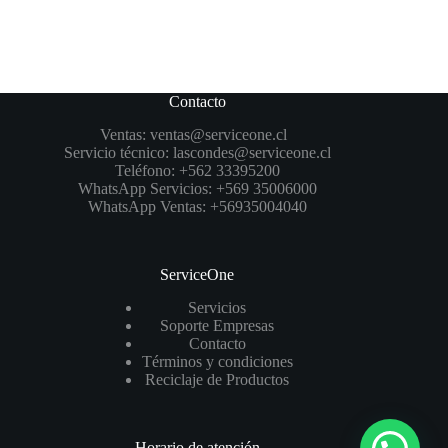
Contacto
Ventas:
ventas@serviceone.cl
Servicio técnico:
lascondes@serviceone.cl
Teléfono:
+562 33395200
WhatsApp Servicios:
+569 35006000
WhatsApp Ventas:
+56935004040
ServiceOne
Servicios
Soporte Empresas
Contacto
Términos y condiciones
Reciclaje de Productos
Horario de atención