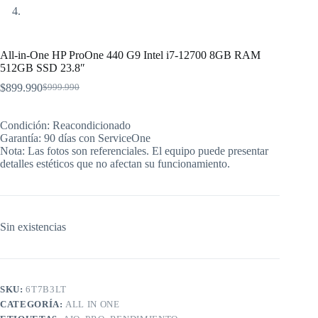
All-in-One HP ProOne 440 G9 Intel i7-12700 8GB RAM
512GB SSD 23.8″
$
899.990
$
999.990
El
El
precio
precio
original
actual
Condición: Reacondicionado
era:
es:
Garantía: 90 días con ServiceOne
$999.990.
$899.990.
Nota: Las fotos son referenciales. El equipo puede presentar
detalles estéticos que no afectan su funcionamiento.
Sin existencias
SKU:
6T7B3LT
CATEGORÍA:
ALL IN ONE