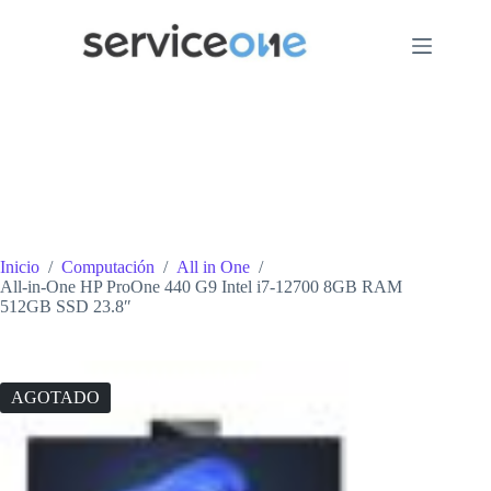
Saltar
al
contenido
Inicio
/
Computación
/
All in One
/
All-in-One HP ProOne 440 G9 Intel i7-12700 8GB RAM
512GB SSD 23.8″
AGOTADO