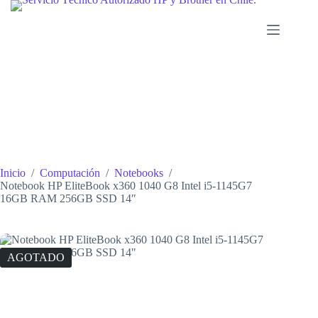
Saltar
al
contenido
Inicio
/
Computación
/
Notebooks
/
Notebook HP EliteBook x360 1040 G8 Intel i5-1145G7
16GB RAM 256GB SSD 14″
AGOTADO