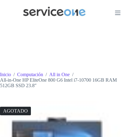
Saltar
al
contenido
Inicio
/
Computación
/
All in One
/
All-in-One HP EliteOne 800 G6 Intel i7-10700 16GB RAM
512GB SSD 23.8″
AGOTADO