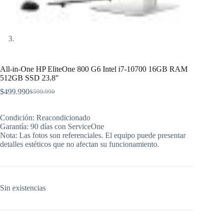
All-in-One HP EliteOne 800 G6 Intel i7-10700 16GB RAM
512GB SSD 23.8″
$
499.990
$
599.990
El
El
precio
precio
original
actual
Condición: Reacondicionado
era:
es:
Garantía: 90 días con ServiceOne
$599.990.
$499.990.
Nota: Las fotos son referenciales. El equipo puede presentar
detalles estéticos que no afectan su funcionamiento.
Sin existencias