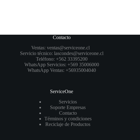
Contacto
Ventas:
ventas@serviceone.cl
Servicio técnico:
lascondes@serviceone.cl
Teléfono:
+562 33395200
WhatsApp Servicios:
+569 35006000
WhatsApp Ventas:
+56935004040
ServiceOne
Servicios
Soporte Empresas
Contacto
Términos y condiciones
Reciclaje de Productos