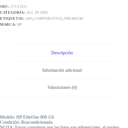
SKU:
37C23LS
CATEGORÍA:
ALL IN ONE
ETIQUETAS:
AIO
,
CORPORATIVO
,
PREMIUM
MARCA:
HP
Descripción
Información adicional
Valoraciones (0)
Modelo: HP EliteOne 800 G6
Condición: Reacondicionado.
NOTA: Favor considerar que las fotos son referenciales, el equipo