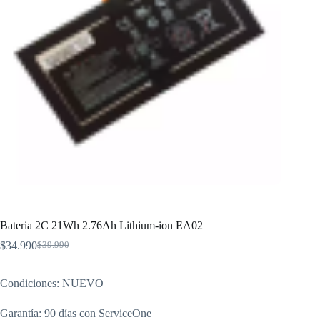
Bateria 2C 21Wh 2.76Ah Lithium-ion EA02
$
34.990
$
39.990
El
El
precio
precio
original
actual
Condiciones: NUEVO
era:
es:
$39.990.
$34.990.
Garantía: 90 días con ServiceOne