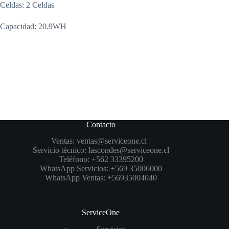
Celdas: 2 Celdas
Capacidad: 20.9WH
Contacto
Ventas:
ventas@serviceone.cl
Servicio técnico:
lascondes@serviceone.cl
Teléfono:
+562 33395200
WhatsApp Servicios:
+569 35006000
WhatsApp Ventas:
+56935004040
ServiceOne