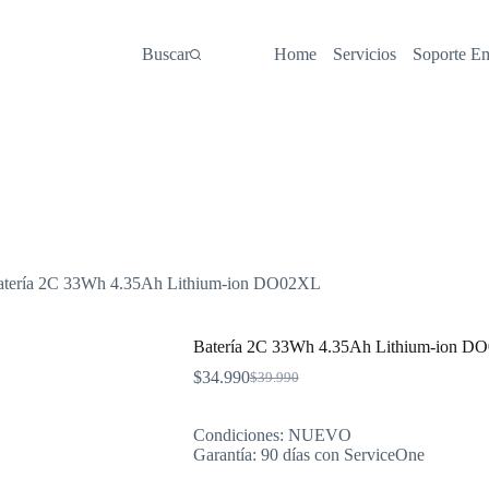
Buscar
Home
Servicios
Soporte E
atería 2C 33Wh 4.35Ah Lithium-ion DO02XL
Batería 2C 33Wh 4.35Ah Lithium-ion D
$
34.990
$
39.990
El
El
precio
precio
original
actual
Condiciones: NUEVO
era:
es:
Garantía: 90 días con ServiceOne
$39.990.
$34.990.