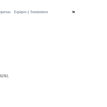
mpresas
Equipos y Suministros
Carro
de
compra
O02XL