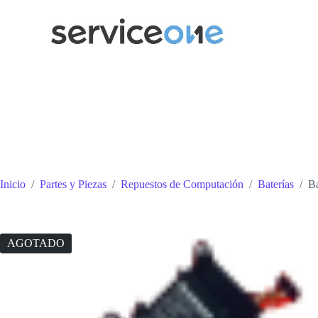
Saltar
al
contenido
Inicio
/
Partes y Piezas
/
Repuestos de Computación
/
Baterías
/
B
AGOTADO