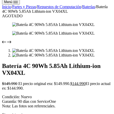
Menú
Inicio
/
Partes y Piezas
/
Repuestos de Computación
/
Baterías
/
Batería
4C 90Wh 5.85Ah Lithium-ion VX04XL
AGOTADO
Batería 4C 90Wh 5.85Ah Lithium-ion
VX04XL
$
149.990
El precio original era: $149.990.
$
144.990
El precio actual
es: $144.990.
Condición: Nuevo
Garantía: 90 días con ServiceOne
Nota: Las fotos son referenciales.