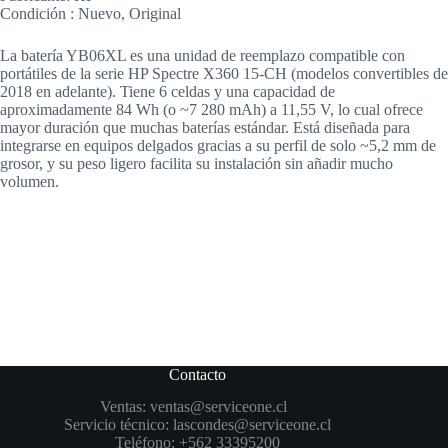
Condición : Nuevo, Original
La batería YB06XL es una unidad de reemplazo compatible con
portátiles de la serie HP Spectre X360 15-CH (modelos convertibles de
2018 en adelante). Tiene 6 celdas y una capacidad de
aproximadamente 84 Wh (o ~7 280 mAh) a 11,55 V, lo cual ofrece
mayor duración que muchas baterías estándar. Está diseñada para
integrarse en equipos delgados gracias a su perfil de solo ~5,2 mm de
grosor, y su peso ligero facilita su instalación sin añadir mucho
volumen.
Contacto
Ventas:
ventas@serviceone.cl
Servicio técnico:
lascondes@serviceone.cl
Teléfono:
+562 33395200