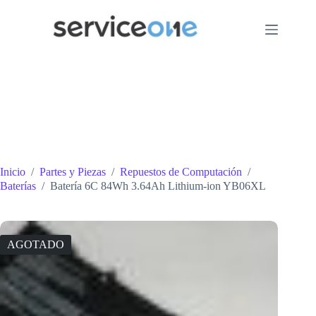
Saltar
al
contenido
Inicio
/
Partes y Piezas
/
Repuestos de Computación
/
Baterías
/
Batería 6C 84Wh 3.64Ah Lithium-ion YB06XL
AGOTADO