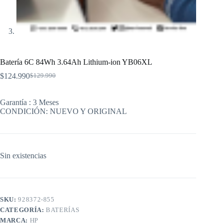
Batería 6C 84Wh 3.64Ah Lithium-ion YB06XL
$
124.990
$
129.990
El
El
precio
precio
original
actual
Garantía : 3 Meses
era:
es:
CONDICIÓN: NUEVO Y ORIGINAL
$129.990.
$124.990.
Sin existencias
SKU:
928372-855
CATEGORÍA:
BATERÍAS
MARCA:
HP